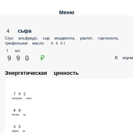
Меню
4 сыра
Соус альфредо, сыр моцарелла, раклет, горгонзола, трюфельное масл
440г
1 шт.
990 ₽
В корз
Энергетическая ценность
792
калории, ккал.
44
белки, гр.
35
жиры, гр.